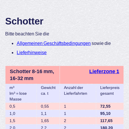
Schotter
Bitte beachten Sie die
Allgemeinen Geschäftsbedingungen
sowie die
Lieferhinweise
Schotter 8-16 mm,
Lieferzone 1
16-32 mm
m³
Gewicht
Anzahl der
Lieferpreis
lm³ = lose
ca. t
Lieferfahrten
gesamt
Masse
0,5
0,55
1
72,55
1,0
1,1
1
95,10
1,5
1,65
2
117,65
2,0
2,2
2
180,20