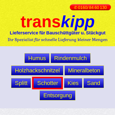
✆ 0160/ 84 60 130
trans
kipp
Lieferservice für Bauschüttgüter u. Stückgut
Ihr Spezialist für schnelle Lieferung kleiner Mengen
Humus
Rindenmulch
Holzhackschnitzel
Mineralbeton
Splitt
Schotter
Kies
Sand
Entsorgung