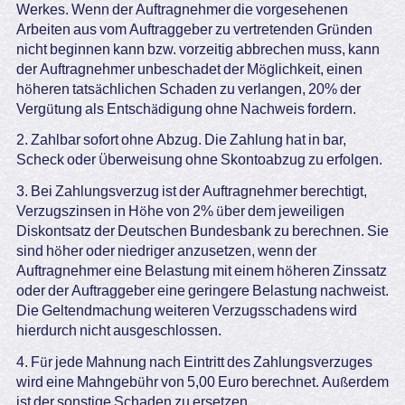
Werkes. Wenn der Auftragnehmer die vorgesehenen
Arbeiten aus vom Auftraggeber zu vertretenden Gründen
nicht beginnen kann bzw. vorzeitig abbrechen muss, kann
der Auftragnehmer unbeschadet der Möglichkeit, einen
höheren tatsächlichen Schaden zu verlangen, 20% der
Vergütung als Entschädigung ohne Nachweis fordern.
2. Zahlbar sofort ohne Abzug. Die Zahlung hat in bar,
Scheck oder Überweisung ohne Skontoabzug zu erfolgen.
3. Bei Zahlungsverzug ist der Auftragnehmer berechtigt,
Verzugszinsen in Höhe von 2% über dem jeweiligen
Diskontsatz der Deutschen Bundesbank zu berechnen. Sie
sind höher oder niedriger anzusetzen, wenn der
Auftragnehmer eine Belastung mit einem höheren Zinssatz
oder der Auftraggeber eine geringere Belastung nachweist.
Die Geltendmachung weiteren Verzugsschadens wird
hierdurch nicht ausgeschlossen.
4. Für jede Mahnung nach Eintritt des Zahlungsverzuges
wird eine Mahngebühr von 5,00 Euro berechnet. Außerdem
ist der sonstige Schaden zu ersetzen.