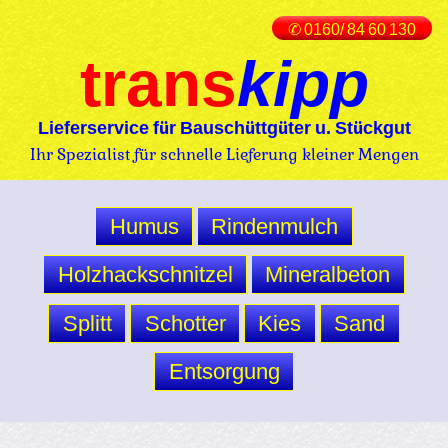
✆ 0160/ 84 60 130
trans
kipp
Lieferservice für Bauschüttgüter u. Stückgut
Ihr Spezialist für schnelle Lieferung kleiner Mengen
Humus
Rindenmulch
Holzhackschnitzel
Mineralbeton
Splitt
Schotter
Kies
Sand
Entsorgung