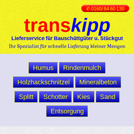
✆ 0160/ 84 60 130
trans
kipp
Lieferservice für Bauschüttgüter u. Stückgut
Ihr Spezialist für schnelle Lieferung kleiner Mengen
Humus
Rindenmulch
Holzhackschnitzel
Mineralbeton
Splitt
Schotter
Kies
Sand
Entsorgung