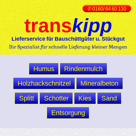
✆ 0160/ 84 60 130
trans
kipp
Lieferservice für Bauschüttgüter u. Stückgut
Ihr Spezialist für schnelle Lieferung kleiner Mengen
Humus
Rindenmulch
Holzhackschnitzel
Mineralbeton
Splitt
Schotter
Kies
Sand
Entsorgung