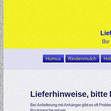
Lie
Ihr
Humus
Rindenmulch
Hol
Lieferhinweise, bitte
Bei Anlieferung mit Anhänger gibt es oft Probl
Rücksprache mit mir.