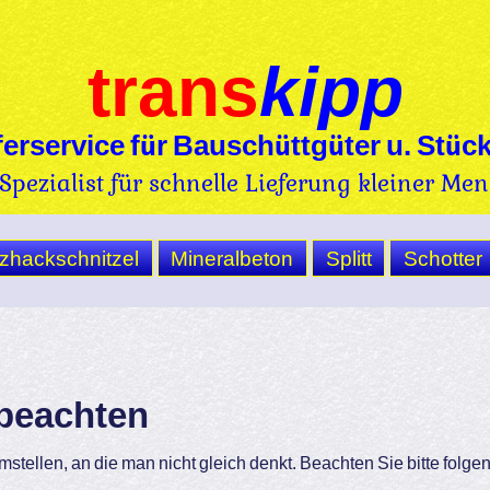
trans
kipp
ferservice für Bauschüttgüter u. Stüc
 Spezialist für schnelle Lieferung kleiner Me
zhackschnitzel
Mineralbeton
Splitt
Schotter
 beachten
emstellen, an die man nicht gleich denkt. Beachten Sie bitte fol