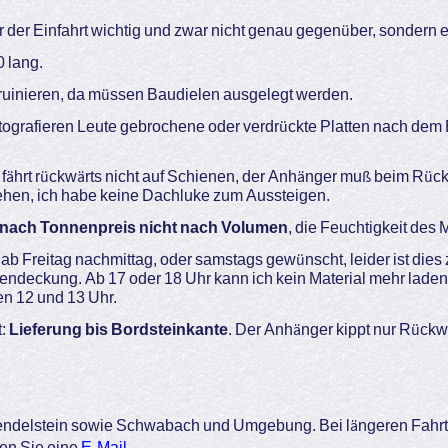
er der Einfahrt wichtig und zwar nicht genau gegenüber, sondern e
0 lang.
 ruinieren, da müssen Baudielen ausgelegt werden.
ografieren Leute gebrochene oder verdrückte Platten nach de
fährt rückwärts nicht auf Schienen, der Anhänger muß beim Rück
gehen, ich habe keine Dachluke zum Aussteigen.
nach Tonnenpreis nicht nach Volumen
, die Feuchtigkeit des M
t ab Freitag nachmittag, oder samstags gewünscht, leider ist die
endeckung. Ab 17 oder 18 Uhr kann ich kein Material mehr lade
n 12 und 13 Uhr.
t:
Lieferung bis Bordsteinkante
. Der Anhänger kippt nur Rückw
endelstein sowie Schwabach und Umgebung. Bei längeren Fahrtz
en Sie eine
E-Mail
.