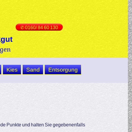
✆ 0160/ 84 60 130
kgut
ngen
Kies
Sand
Entsorgung
gende Punkte und halten Sie gegebenenfalls