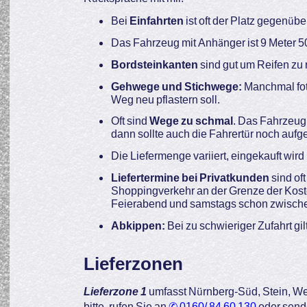
Bei
Einfahrten
ist oft der Platz gegenüb
Das Fahrzeug mit Anhänger ist 9 Meter 5
Bordsteinkanten
sind gut um Reifen zu
Gehwege und Stichwege:
Manchmal fot
Weg neu pflastern soll.
Oft sind
Wege zu schmal
. Das Fahrzeug 
dann sollte auch die Fahrertür noch auf
Die Liefermenge variiert, eingekauft wird
Liefertermine bei Privatkunden
sind of
Shoppingverkehr an der Grenze der Kost
Feierabend und samstags schon zwische
Abkippen:
Bei zu schwieriger Zufahrt gil
Lieferzonen
Lieferzone 1
umfasst Nürnberg-Süd, Stein, W
bitte, rufen Sie an
✆ 0160/ 84 60 130
oder send