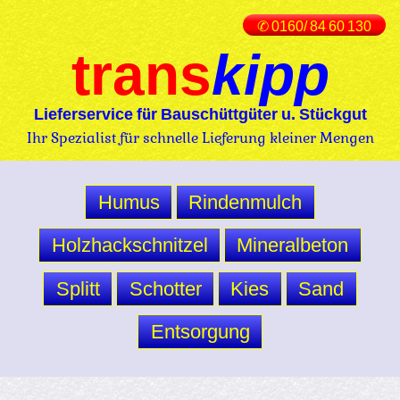
✆ 0160/ 84 60 130
trans
kipp
Lieferservice für Bauschüttgüter u. Stückgut
Ihr Spezialist für schnelle Lieferung kleiner Mengen
Humus
Rindenmulch
Holzhackschnitzel
Mineralbeton
Splitt
Schotter
Kies
Sand
Entsorgung